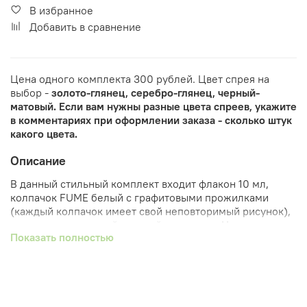
В избранное
Добавить в сравнение
Цена одного комплекта 300 рублей. Цвет спрея на
выбор -
золото-глянец, серебро-глянец, черный-
матовый. Если вам нужны разные цвета спреев, укажите
в комментариях при оформлении заказа - сколько штук
какого цвета.
Описание
В данный стильный комплект входит флакон 10 мл,
колпачок FUME белый с графитовыми прожилками
(каждый колпачок имеет свой неповторимый рисунок),
самозащелкивающийся спрей с кольцом.
Цвет спрея на
Показать полностью
выбор - золото-глянец, серебро-глянец, черный-
глянец, черный-матовый
. В комментариях при заказе
указывайте необходимый цвет спрея. Для
защёлкивания спрея на флакон необходимо
вспомогательное устройство. Оно есть в наличии на
нашем сайте.