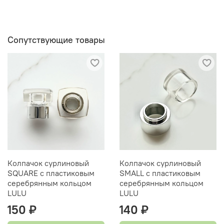
БУДЕТ РАСПЫЛЯТЬ ЖИДКОСТЬ ДО ТЕХ ПОР, ПОКА
ТРУБОЧКА ОПЯТЬ НЕ БУДЕТ ПОДРЕЗАНА.
ПРОВЕРИТЬ РАБОТОСПОСОБНОСТЬ СПРЕЯ
ПОСЛЕ ПОДРЕЗКИ МОЖНО:
Сопутствующие товары
1. ВИЗУАЛЬНО (ТОРЕЦ ПОДРЕЗАННОЙ ТРУБОЧКИ
БУДЕТ ИМЕТЬ ОТВЕРСТИЕ)
2. НАЖАВ НЕСКОЛЬКО РАЗ НА СУХОЙ СПРЕЙ ТАК,
ЧТОБЫ ИЗ СПРЕЯ ВЫХОДИЛ ВОЗДУХ
Колпачок сурлиновый
Колпачок сурлиновый
SQUARE с пластиковым
SMALL с пластиковым
серебрянным кольцом
серебрянным кольцом
LULU
LULU
150 ₽
140 ₽