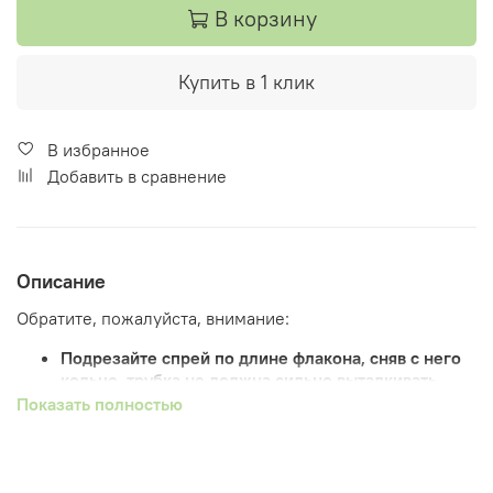
В корзину
Купить в 1 клик
В избранное
Добавить в сравнение
Описание
Обратите, пожалуйста, внимание:
Подрезайте спрей по длине флакона, сняв с него
кольцо, трубка не должна сильно выталкивать
спрей из флакона.
Показать полностью
НЕОБХОДИМО ПОДРЕЗАТЬ СПРЕЙ ТАК, ЧТО
ТРУБОЧКА НЕ СЛИПЛАСЬ/НЕ СХЛОПНУЛАСЬ,
ИСПОЛЬЗОВАТЬ ОСТРЫЕ КАНЦЕЛЯРСКИЕ
НОЖНИЦЫ. В ПРОТИВНОМ СЛУЧАЕ, СПРЕЙ НЕ